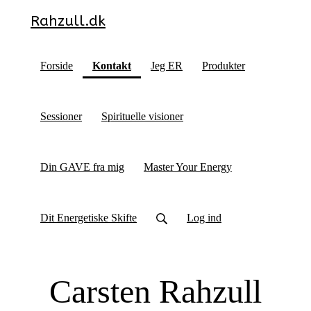
Rahzull.dk
(current)
Forside
Kontakt
Jeg ER
Produkter
Sessioner
Spirituelle visioner
Din GAVE fra mig
Master Your Energy
Dit Energetiske Skifte
Log ind
Carsten Rahzull