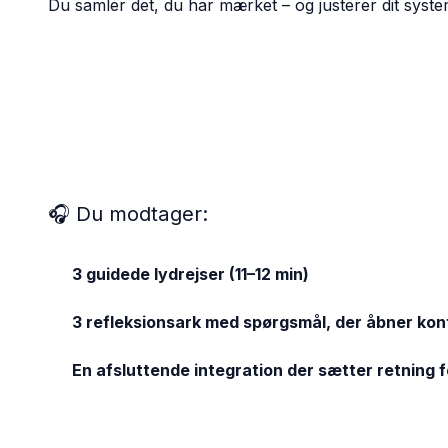
Du samler det, du har mærket – og justerer dit system,
🎧 Du modtager:
3 guidede lydrejser (11–12 min)
3 refleksionsark med spørgsmål, der åbner kont
En afsluttende integration der sætter retning 