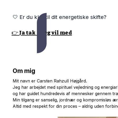
🤍 Er du klar til dit energetiske skifte?
👉 Ja tak – jeg vil med
Om mig
Mit navn er Carsten Rahzull Højgård.
Jeg har arbejdet med spirituel vejledning og energiar
og har guidet hundredevis af mennesker gennem trans
Min tilgang er sanselig, jordnær og kompromisløs ærl
Altid med respekt for din proces – aldrig uden forbind