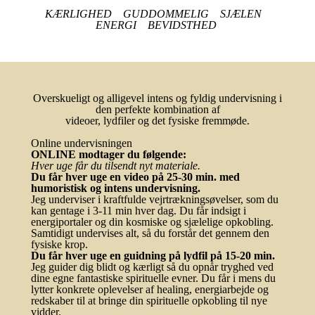
KÆRLIGHED GUDDOMMELIG SJÆLEN
ENERGI BEVIDSTHED
Overskueligt og alligevel intens og fyldig undervisning i
den perfekte kombination af
videoer, lydfiler og det fysiske fremmøde.
Online undervisningen
ONLINE modtager du følgende:
Hver uge får du tilsendt nyt materiale.
Du får hver uge en video på 25-30 min. med
humoristisk og intens undervisning.
Jeg underviser i kraftfulde vejrtrækningsøvelser, som du
kan gentage i 3-11 min hver dag. Du får indsigt i
energiportaler og din kosmiske og sjælelige opkobling.
Samtidigt undervises alt, så du forstår det gennem den
fysiske krop.
Du får hver uge en guidning på lydfil på 15-20 min.
Jeg guider dig blidt og kærligt så du opnår tryghed ved
dine egne fantastiske spirituelle evner. Du får i mens du
lytter konkrete oplevelser af healing, energiarbejde og
redskaber til at bringe din spirituelle opkobling til nye
vidder.