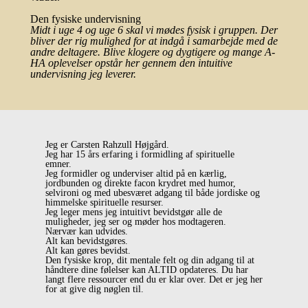
Den fysiske undervisning
Midt i uge 4 og uge 6 skal vi mødes fysisk i gruppen. Der
bliver der rig mulighed for at indgå i samarbejde med de
andre deltagere. Blive klogere og dygtigere og mange A-
HA oplevelser opstår her gennem den intuitive
undervisning jeg leverer.
Jeg er Carsten Rahzull Højgård.
Jeg har 15 års erfaring i formidling af spirituelle
emner.
Jeg formidler og underviser altid på en kærlig,
jordbunden og direkte facon krydret med humor,
selvironi og med ubesværet adgang til både jordiske og
himmelske spirituelle resurser.
Jeg leger mens jeg intuitivt bevidstgør alle de
muligheder, jeg ser og møder hos modtageren.
Nærvær kan udvides.
Alt kan bevidstgøres.
Alt kan gøres bevidst.
Den fysiske krop, dit mentale felt og din adgang til at
håndtere dine følelser kan ALTID opdateres. Du har
langt flere ressourcer end du er klar over. Det er jeg her
for at give dig nøglen til.