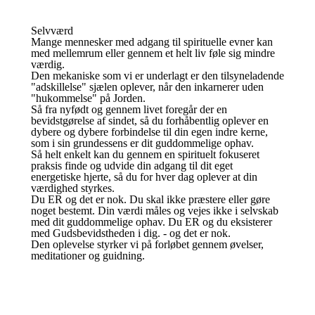
Selvværd
Mange mennesker med adgang til spirituelle evner kan
med mellemrum eller gennem et helt liv føle sig mindre
værdig.
Den mekaniske som vi er underlagt er den tilsyneladende
"adskillelse" sjælen oplever, når den inkarnerer uden
"hukommelse" på Jorden.
Så fra nyfødt og gennem livet foregår der en
bevidstgørelse af sindet, så du forhåbentlig oplever en
dybere og dybere forbindelse til din egen indre kerne,
som i sin grundessens er dit guddommelige ophav.
Så helt enkelt kan du gennem en spirituelt fokuseret
praksis finde og udvide din adgang til dit eget
energetiske hjerte, så du for hver dag oplever at din
værdighed styrkes.
Du ER og det er nok. Du skal ikke præstere eller gøre
noget bestemt. Din værdi måles og vejes ikke i selvskab
med dit guddommelige ophav. Du ER og du eksisterer
med Gudsbevidstheden i dig. - og det er nok.
Den oplevelse styrker vi på forløbet gennem øvelser,
meditationer og guidning.