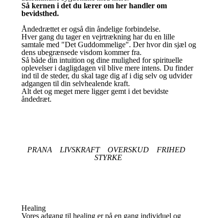
Så kernen i det du lærer om her handler om
bevidsthed.
Åndedrættet er også din åndelige forbindelse.
Hver gang du tager en vejrtrækning har du en lille
samtale med "Det Guddommelige". Der hvor din sjæl og
dens ubegrænsede visdom kommer fra.
Så både din intuition og dine mulighed for spirituelle
oplevelser i dagligdagen vil blive mere intens. Du finder
ind til de steder, du skal tage dig af i dig selv og udvider
adgangen til din selvhealende kraft.
Alt det og meget mere ligger gemt i det bevidste
åndedræt.
PRANA LIVSKRAFT OVERSKUD FRIHED
STYRKE
Healing
Vores adgang til healing er på en gang individuel og