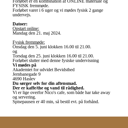
Forløbet er en kombination af ONLINE materiale og
FYSISK fremmøde.
Forløbet varer i 6 uger og vi mødes fysisk 2 gange
undervejs.
Datoer:
Opstart online:
Mandag den 21. maj 2024.
Fysisk fremmøde:
Onsdag den 5. juni klokken 16.00 til 21.00.
og
Torsdag den 25. juni klokken 16.00 til 21.00.
Forløbet slutter med denne fysiske undervisning
Vi mødes på
Akademiet for udvidet Bevidsthed
Jernbanegade 9
4690 Haslev
Du sørger selv for din aftensmad.
Der er kaffe/the og vand til rådighed.
Vi er lige overfor Nico's cafe, som både har take away
og servering.
Spisepausen er 40 min, så bestil evt. på forhånd.