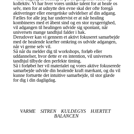
kollektiv. Vi har hver vores unikke talent for at heale os
selv, men for at udnytte den evne skal der ofte foregå
aktiveringer eller energetiske udvidelser af din adgang.
Fælles for alle jeg har undervist er at når healing
kombineres med et åbent sind og en stor nysgerrighed,
vil adgangen til healingen udvide sig spontant, når
universets mange tandhjul falder i hak.
Derudover kan vi gennem et aktivt fokuseret samarbejde
med de healende kræfter omkring os udvide adgangen,
når vi gerne selv vil.
Så når du melder dig til workshops, forløb eller
uddannelser, hvor dette er en intention, vil universets
tandhjul tilbyde den perfekte timing.
Så i forløbet her vil materialet og vores aktive fokuserede
samarbejde udvide din healende kraft mærkant, og du vil
kunne fortsætte det intuitive samarbejde, til stor glæde
for dig i din dagligdag.
VARME SITREN KULDEGYS HJERTET
BALANCEN