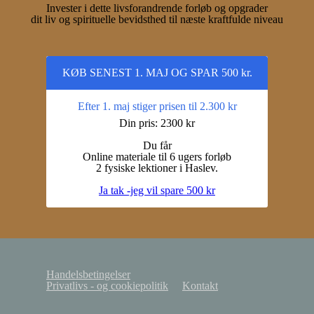
Invester i dette livsforandrende forløb og opgrader
dit liv og spirituelle bevidsthed til næste kraftfulde niveau
KØB SENEST 1. MAJ OG SPAR 500 kr.
Efter 1. maj stiger prisen til 2.300 kr
Din pris: 2300 kr
Du får
Online materiale til 6 ugers forløb
2 fysiske lektioner i Haslev.
Ja tak -jeg vil spare 500 kr
Handelsbetingelser
Privatlivs - og cookiepolitik
Kontakt