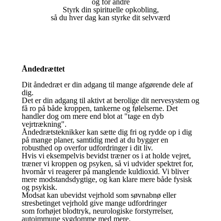
og for andre
Styrk din spirituelle opkobling,
så du hver dag kan styrke dit selvværd
Åndedrættet
Dit åndedræt er din adgang til mange afgørende dele af
dig.
Det er din adgang til aktivt at berolige dit nervesystem og
få ro på både kroppen, tankerne og følelserne. Det
handler dog om mere end blot at "tage en dyb
vejrtrækning".
Åndedrætsteknikker kan sætte dig fri og rydde op i dig
på mange planer, samtidig med at du bygger en
robusthed op overfor udfordringer i dit liv.
Hvis vi eksempelvis bevidst træner os i at holde vejret,
træner vi kroppen og psyken, så vi udvider spektret for,
hvornår vi reagerer på manglende kuldioxid. Vi bliver
mere modstandsdygtige, og kan klare mere både fysisk
og psykisk.
Modsat kan ubevidst vejrhold som søvnabnø eller
stresbetinget vejrhold give mange udfordringer
som forhøjet blodtryk, neurologiske forstyrrelser,
autoimmune sygdomme med mere.