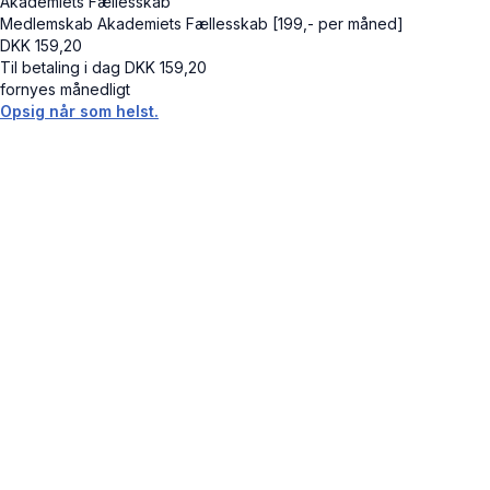
Akademiets Fællesskab
Medlemskab Akademiets Fællesskab [199,- per måned]
DKK
159,20
Til betaling i dag
DKK
159,20
fornyes månedligt
Opsig når som helst.
Cancel
Submit
Cancel
OK