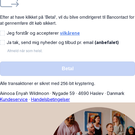
Efter at have klikket på 'Betal', vil du blive omdirigeret til Bancontact for
at gennemføre dit køb sikkert.
Jeg forstår og accepterer
vilkårene
Ja tak, send mig nyheder og tilbud pr. email
(anbefalet)
Afmeld når som helst.
Betal
Alle transaktioner er sikret med 256-bit kryptering.
Aiinooa Enyah Wildmoon
·
Nygade 59
·
4690 Haslev
·
Danmark
Kundeservice
·
Handelsbetingelser